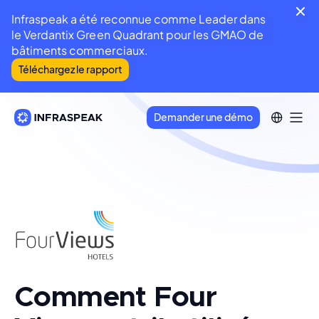
Infraspeak a été reconnue comme Leader dans
le Verdantix Green Quadrant pour les GMAO de
bâtiments commerciaux.
Téléchargez le rapport
Demander une démo
Comment Four