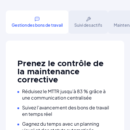
Gestion des bons de travail
Suivi des actifs
Mainten
Prenez le contrôle de
la maintenance
corrective
Réduisez le MTTR jusqu’à 83 % grâce à
une communication centralisée
Suivez l’avancement des bons de travail
en temps réel
Gagnez du temps avec un planning