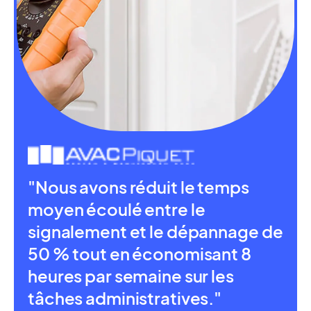
"Nous avons réduit le temps
moyen écoulé entre le
signalement et le dépannage de
50 % tout en économisant 8
heures par semaine sur les
tâches administratives."