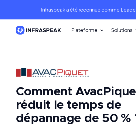
Infraspeak a été reconnue comme Leader
Plateforme
Solutions
Ressources
Ressources
Bibliothèque de Contenu
Infraspeak Blog
Comment AvacPiquet 
Le meilleur contenu sur la FM et la
maintenance.
réduit le temps de
dépannage de 50 % 