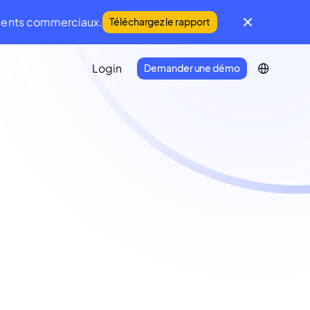
iments commerciaux.
Téléchargez le rapport
Login
Demander une démo
IFM Community
Une communauté mondiale du FM et de
la Maintenance
Developer Portal
Connectez votre écosystème
technologique à Infraspeak.