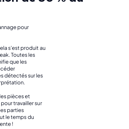
annage pour 
a s'est produit au 
ak. Toutes les 
fie que les 
ccéder 
 détectés sur les 
prétation. 
les pièces et 
ur travailler sur 
es parties 
out le temps du 
ente ! 