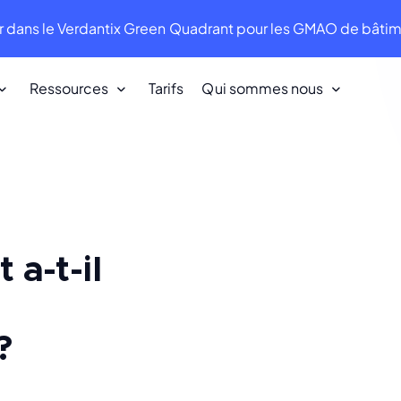
 dans le Verdantix Green Quadrant pour les GMAO de bât
Ressources
Tarifs
Qui sommes nous
Nos clients
Nous aimons nos clients. Ils nous aiment
en retour !
a-t-il
Infraspeak Academy
Tout ce que vous devez savoir sur
l'utilisation d'Infraspeak.
?