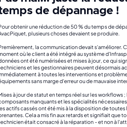
temps de dépannage !
Pour obtenir une réduction de 50 % du temps de dép
AvacPiquet, plusieurs choses devaient se produire. 
Premièrement, la communication devait s'améliorer. Cel
moment où le client a été intégré au système d'Infraspe
données ont été numérisées et mises à jour, ce qui signi
techniciens et les gestionnaires peuvent désormais a
immédiatement à toutes les interventions et problèmes
équipements sans marge d'erreur ou de mauvaise inter
Mises à jour de statut en temps réel sur les workflows ; 
composants manquants et les spécialités nécessaires po
les actifs cassés ont été mis à la disposition de toutes l
prenantes. Cela a mis fin aux retards et signifiait que t
technicien était consacré à la réparation - et non à l'att