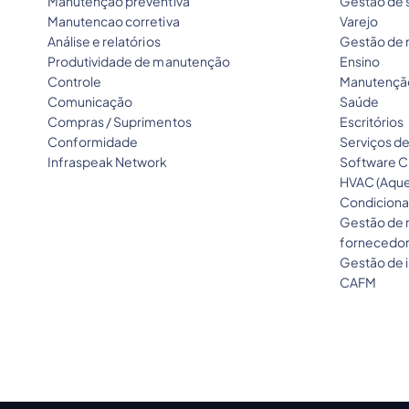
Manutenção preventiva
Gestão de 
Manutencao corretiva
Varejo
Análise e relatórios
Gestão de
Produtividade de manutenção
Ensino
Controle
Manutenção
Comunicação
Saúde
Compras / Suprimentos
Escritórios
Conformidade
Serviços d
Infraspeak Network
Software 
HVAC (Aque
Condiciona
Gestão de 
fornecedo
Gestão de i
CAFM