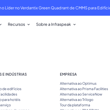
mo Líder no Verdantix Green Quadrant de CMMS para Edifíci
Recursos
Sobre a Infraspeak
Os nossos clientes
tos.
Adoramos os nossos clientes. E eles
também nos adoram!
Infraspeak Academy
 E INDÚSTRIAS
EMPRESA
es e
Tudo o que você precisa saber sobre
Alternativa ao Optimus
utilizar a Infraspeak.
 de edifícios
Alternativa ao Prisma Facilities
facilidades
Alternativa ao ServiceNow
 para hotéis
Alternativa ao Trílogo
serviço
Tour da plataforma