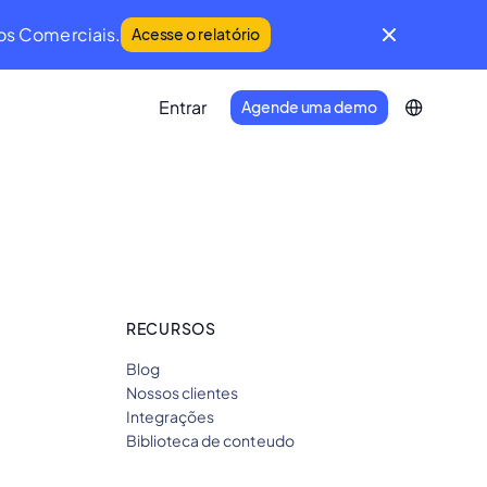
os Comerciais.
Acesse o relatório
Entrar
Agende uma demo
IFM Community
Uma comunidade global de líderes da
Manutenção e do Facility Management.
Developer Portal
RECURSOS
Conecte seu ecossistema de
Blog
tecnologia à Infraspeak.
Nossos clientes
Integrações
Biblioteca de conteudo