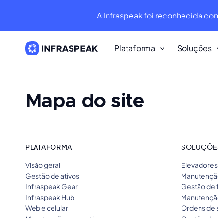
A Infraspeak foi reconhecida co
Plataforma
Soluções
Recursos
Mapa do site
Biblioteca de conteúdo
Baixe dezenas de recursos gratui
Infraspeak Blog
PLATAFORMA
SOLUÇÕES
O melhor conteúdo sobre faciliti
manutenção.
Visão geral
Elevadores
Gestão de ativos
Manutenção
Infraspeak Gear
Gestão de 
Infraspeak Hub
Manutenção
Web e celular
Ordens de 