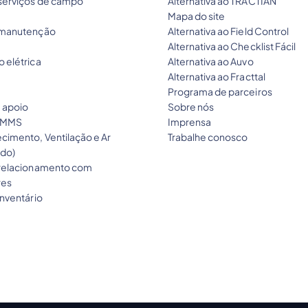
serviços de campo
Alternativa ao TRACTIAN
Mapa do site
 manutenção
Alternativa ao Field Control
Alternativa ao Checklist Fácil
 elétrica
Alternativa ao Auvo
Alternativa ao Fracttal
Programa de parceiros
e apoio
Sobre nós
CMMS
Imprensa
cimento, Ventilação e Ar
Trabalhe conosco
do)
relacionamento com
res
nventário