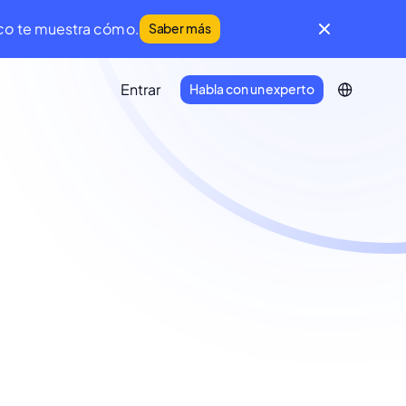
ico
te muestra cómo.
Saber más
Entrar
Habla con un experto
IFM Community
Una comunidad global de líderes de
Facility Management y Mantenimiento.
Developer Portal
Conecta tu ecosistema tecnológico a
Infraspeak.