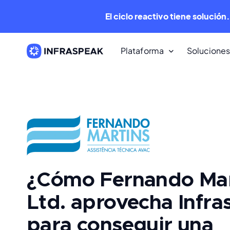
El ciclo reactivo tiene solución
Plataforma
Soluciones
Recursos
Biblioteca de contenido
Decenas de recursos gratuitos p
descargar.
Infraspeak Blog
Los mejores contenidos de FM y
¿Cómo Fernando Mar
mantenimiento, gratis.
Ltd. aprovecha Infra
para conseguir una