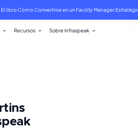
.
El libro
Cómo Convertirse en un Facility Manager Estratég
Recursos
Sobre Infraspeak
Nuestros clientes
ara
Queremos a nuestros clientes. ¡Y ellos a
nosotros!
Infraspeak Academy
Todo lo que necesitas saber sobre el
tins
uso de Infraspeak.
speak