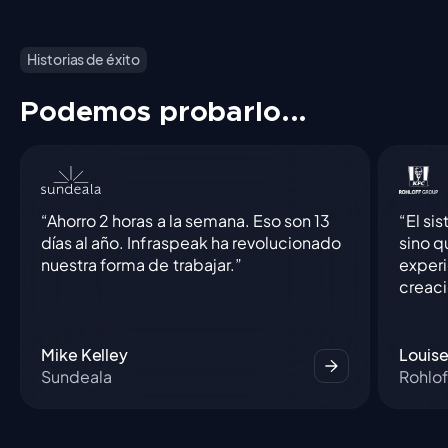
Historias de éxito
Podemos probarlo...
“Ahorro 2 horas a la semana. Eso son 13
“El si
días al año. Infraspeak ha revolucionado
sino q
nuestra forma de trabajar.”
experi
creaci
Mike Kelley
Louis
Sundeala
Rohlof