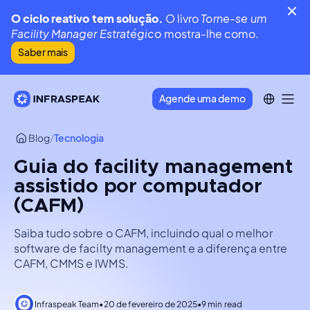
O ciclo reativo tem solução.
O livro
Torne-se um
Facility Manager Estratégico
mostra-lhe como.
Saber mais
Agende uma demo
Blog
/
Tecnologia
Guia do facility management
assistido por computador
(CAFM)
Saiba tudo sobre o CAFM, incluindo qual o melhor
software de facilty management e a diferença entre
CAFM, CMMS e IWMS.
Infraspeak Team
•
20 de fevereiro de 2025
•
9 min read