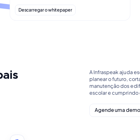
Descarregar o whitepaper
A Infraspeak ajuda es
pais
planear o futuro, cor
manutenção dos edif
escolar e cumprindo 
Agende uma dem