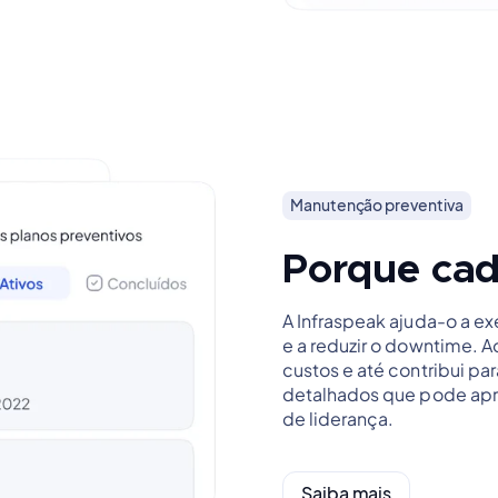
Manutenção preventiva
Porque cad
A Infraspeak ajuda-o a e
e a reduzir o downtime. A
custos e até contribui pa
detalhados que pode apre
de liderança.
Saiba mais