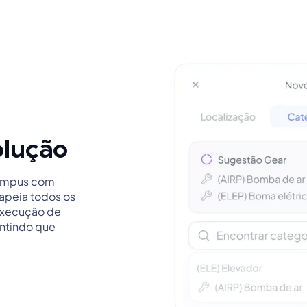
olução
campus com
apeia todos os
 execução de
antindo que