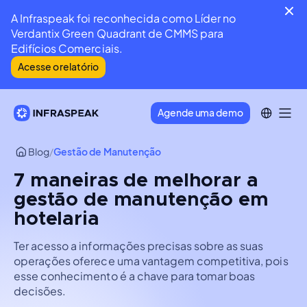
A Infraspeak foi reconhecida como Líder no
Verdantix Green Quadrant de CMMS para
Edifícios Comerciais.
Acesse o relatório
Agende uma demo
Blog
/
Gestão de Manutenção
7 maneiras de melhorar a
gestão de manutenção em
hotelaria
Ter acesso a informações precisas sobre as suas
operações oferece uma vantagem competitiva, pois
esse conhecimento é a chave para tomar boas
decisões.