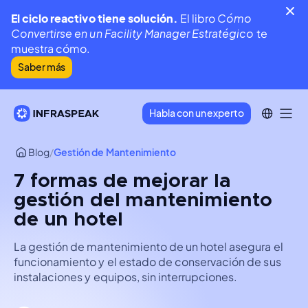
El ciclo reactivo tiene solución.
El libro
Cómo
Convertirse en un Facility Manager Estratégico
te
muestra cómo.
Saber más
Habla con un experto
Blog
/
Gestión de Mantenimiento
7 formas de mejorar la
gestión del mantenimiento
de un hotel
La gestión de mantenimiento de un hotel asegura el
funcionamiento y el estado de conservación de sus
instalaciones y equipos, sin interrupciones.