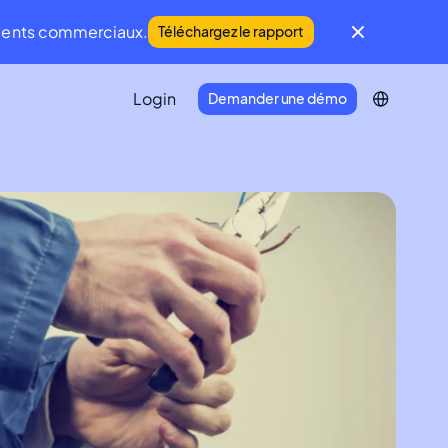
iments commerciaux.
Téléchargez le rapport
Login
Demander une démo
IFM Community
Une communauté mondiale du FM et de
la Maintenance
Developer Portal
Connectez votre écosystème
technologique à Infraspeak.