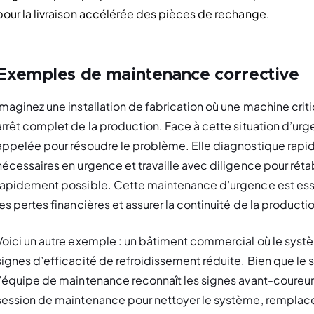
pour la livraison accélérée des pièces de rechange.
Exemples de maintenance corrective
Imaginez une installation de fabrication où une machine cri
arrêt complet de la production. Face à cette situation d’u
appelée pour résoudre le problème. Elle diagnostique rapi
nécessaires en urgence et travaille avec diligence pour rétab
rapidement possible. Cette maintenance d’urgence est essent
les pertes financières et assurer la continuité de la producti
Voici un autre exemple : un bâtiment commercial où le sys
signes d’efficacité de refroidissement réduite. Bien que le
l’équipe de maintenance reconnaît les signes avant-coureurs
session de maintenance pour nettoyer le système, remplacer