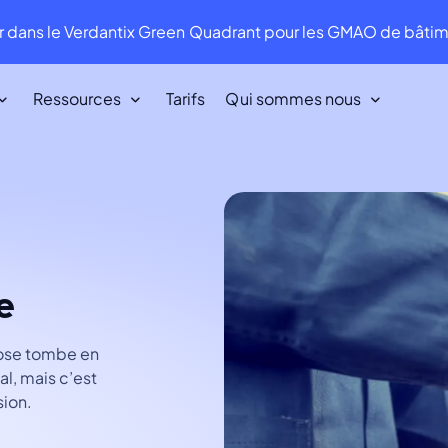
 dans le Verdantix Green Quadrant pour les GMAO de bât
Ressources
Tarifs
Qui sommes nous
Nos clients
Nous aimons nos clients. Ils nous aiment
en retour !
e
Infraspeak Academy
Tout ce que vous devez savoir sur
l'utilisation d'Infraspeak.
hose tombe en
éal, mais c’est
sion.