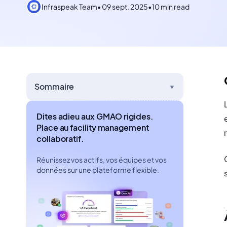
Infraspeak Team
•
09 sept. 2025
•
10 min read
Sommaire
▼
Dites adieu aux GMAO rigides.
Place au facility management
collaboratif.
Réunissez vos actifs, vos équipes et vos
données sur une plateforme flexible.