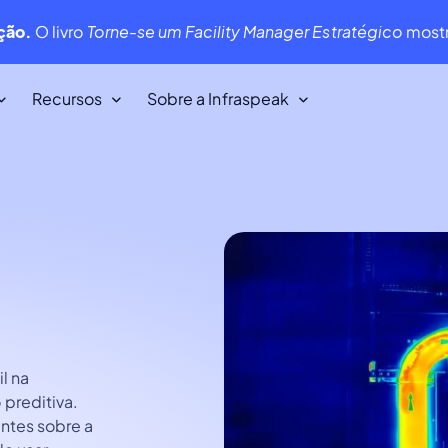
ução.
O livro
Torne-se um Facility Manager Estratégico
mostr
Recursos
Sobre a Infraspeak
Os nossos clientes
veis
Adoramos os nossos clientes. E eles
também nos adoram!
Infraspeak Academy
Tudo o que precisa de saber sobre
utilizar a Infraspeak.
l na
preditiva.
ntes sobre a