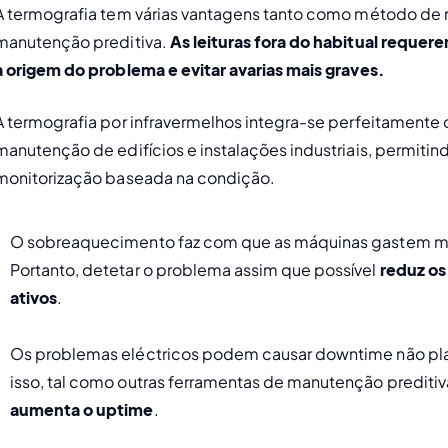
A termografia tem várias vantagens tanto como método de
manutenção preditiva. 
As leituras fora do habitual reque
a origem do problema e evitar avarias mais graves. 
A termografia por infravermelhos integra-se perfeitamente
manutenção de edifícios e instalações industriais, permiti
monitorização baseada na condição.
O sobreaquecimento faz com que as máquinas gastem mai
Portanto, detetar o problema assim que possível 
reduz os
ativos
. 
Os problemas eléctricos podem causar downtime não plan
isso, tal como outras ferramentas de manutenção preditiva
aumenta o uptime
. 