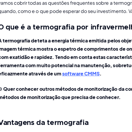
vamos cobrir todas as questões frequentes sobre a termograf
quando, como e o que pode esperar do seu investimento. V
O que é a termografia por infravermel
A termografia deteta a energia térmica emitida pelos obje
imagem térmica mostra o espetro de comprimentos de onda
com exatidão e rapidez. Tendo em conta estas característi
ferramenta com muito potencial na manutenção, sobretud
eficazmente através de um 
software CMMS
.
️ 
Quer conhecer outros métodos de monitorização da con
métodos de monitorização que precisa de conhecer.
Vantagens da termografia