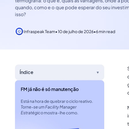
termografia: o que é, quais as vantagens, onde a pod
quando, como e o que pode esperar do seu investi
isso?
Infraspeak Team
•
10 de julho de 2026
•
6 min read
Índice
▼
FM já não é só manutenção
Está na hora de quebrar o ciclo reativo.
Torne-se um Facility Manager
Estratégico
mostra-lhe como.