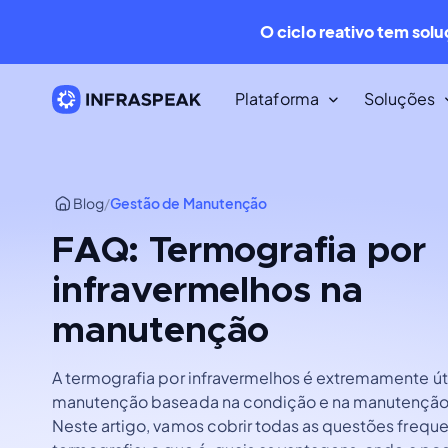
O ciclo reativo tem sol
Plataforma
Soluções
Recursos
Blog
/
Gestão de Manutenção
Biblioteca de Conteúdo
Dezenas de recursos descarregá
FAQ: Termografia por
gratuitos.
infravermelhos na
Blog Infraspeak
manutenção
O melhor conteúdo sobre FM e
Manutenção na internet.
A termografia por infravermelhos é extremamente úti
manutenção baseada na condição e na manutenção 
Neste artigo, vamos cobrir todas as questões freque