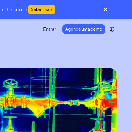
a-lhe como.
Saber mais
Entrar
Agende uma demo
IFM Community
Uma comunidade global de líderes do
Facility Management e da Manutenção.
Developer Portal
Ligue o seu ecossistema tecnológico à
Infraspeak.