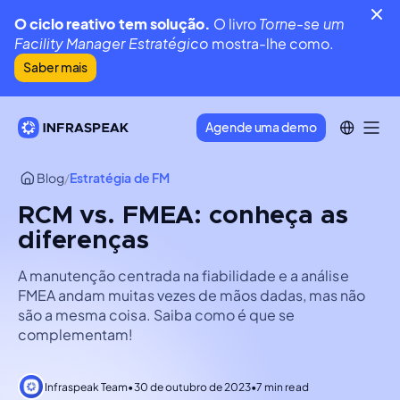
O ciclo reativo tem solução.
O livro
Torne-se um
Facility Manager Estratégico
mostra-lhe como.
Saber mais
Agende uma demo
Blog
/
Estratégia de FM
RCM vs. FMEA: conheça as
diferenças
A manutenção centrada na fiabilidade e a análise
FMEA andam muitas vezes de mãos dadas, mas não
são a mesma coisa. Saiba como é que se
complementam!
Infraspeak Team
•
30 de outubro de 2023
•
7 min read