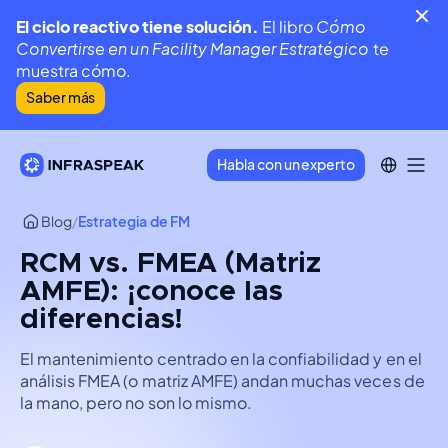
El ciclo reactivo tiene solución.
El libro
Cómo
Convertirse en un Facility Manager Estratégico
te
muestra cómo.
Saber más
Habla con un experto
Blog
/
Estrategia de FM
RCM vs. FMEA (Matriz
AMFE): ¡conoce las
diferencias!
El mantenimiento centrado en la confiabilidad y en el
análisis FMEA (o matriz AMFE) andan muchas veces de
la mano, pero no son lo mismo.