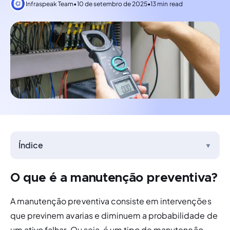
Infraspeak Team
•
10 de setembro de 2025
•
13 min read
Índice
▼
O que é a manutenção preventiva?
A manutenção preventiva consiste em intervenções 
que 
previnem
 avarias e diminuem a probabilidade de 
um ativo falhar. Ou seja, é um tipo de manutenção 