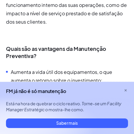
funcionamento interno das suas operações, como de 
impacto a nível de serviço prestado e de satisfação 
dos seus clientes.
Quais são as vantagens da Manutenção
Preventiva?
Aumenta a vida útil dos equipamentos, o que 
aumenta o retorno sobre o investimento;
FM já não é só manutenção
Evita paragens não programadas, o que melhora o 
Está na hora de quebrar o ciclo reativo.
Torne-se um Facility
funcionamento da empresa;
Manager Estratégico
mostra-lhe como.
Melhora a fiabilidade dos equipamentos, o que 
Saber mais
torna as previsões mais realistas;