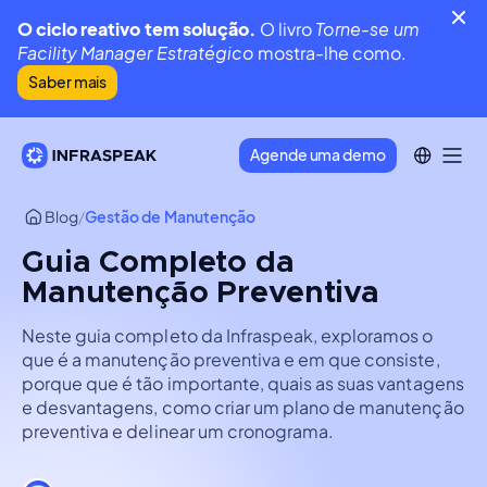
O ciclo reativo tem solução.
O livro
Torne-se um
Facility Manager Estratégico
mostra-lhe como.
Saber mais
Agende uma demo
Blog
/
Gestão de Manutenção
Guia Completo da
Manutenção Preventiva
Neste guia completo da Infraspeak, exploramos o
que é a manutenção preventiva e em que consiste,
porque que é tão importante, quais as suas vantagens
e desvantagens, como criar um plano de manutenção
preventiva e delinear um cronograma.