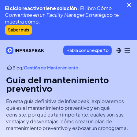
El ciclo reactivo tiene solución.
El libro
Cómo
Convertirse en un Facility Manager Estratégico
te
muestra cómo.
Saber más
Habla con un experto
Blog
/
Gestión de Mantenimiento
Guía del mantenimiento
preventivo
En esta guía definitiva de Infraspeak, exploraremos
qué es el mantenimiento preventivo y en qué
consiste, por qué es tan importante, cuáles son sus
ventajas y desventajas, cómo crear un plan de
mantenimiento preventivo y esbozar un cronograma.