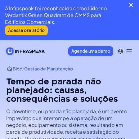
A Infraspeak foi reconhecida como Líder no
Verdantix Green Quadrant de CMMS para
Edifícios Comerciais.
Acesse o relatório
Agende uma demo
Blog
/
Gestão de Manutenção
Tempo de parada não
planejado: causas,
consequências e soluções
O downtime, ou parada não planejada, é um evento
imprevisto que interrompe a operação de um
negócio, equipamento ou sistema, resultando em
perda de produtividade, receita e satisfação do
cliente. Pode ser causado por vários fatores, como