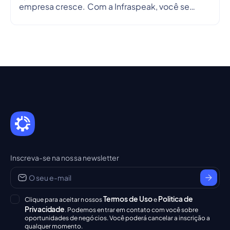
empresa cresce. Com a Infraspeak, você se
conecta de forma mais inteligente, alinha
objetivos e simplifica fluxos de trabalho em
tempo real — para que cada parceria seja
eficiente, transparente e confiável.
Inscreva-se na nossa newsletter
Termos de Uso
Politica de
Clique para aceitar nossos
e
Privacidade
. Podemos entrar em contato com você sobre
oportunidades de negócios. Você poderá cancelar a inscrição a
qualquer momento.