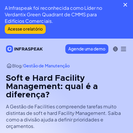
A Infraspeak foi reconhecida como Líder no
Verdantix Green Quadrant de CMMS para
Edifícios Comerciais.
Acesse o relatório
Agende uma demo
Blog
/
Gestão de Manutenção
Soft e Hard Facility
Management: qual é a
diferença?
A Gestão de Facilities compreende tarefas muito
distintas de soft e hard Facility Management. Saiba
como a divisão ajuda a definir prioridades e
orçamentos.