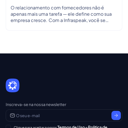
O relacionamento com fornecedores não é
apenas mais uma tarefa — ele define como sua
empresa cresce. Com a Infraspeak, você se
conecta de forma mais inteligente, alinha
objetivos e simplifica fluxos de trabalho em
tempo real — para que cada parceria seja
eficiente, transparente e confiável.
Inscreva-se na nossa newsletter
Termos de Uso
Politica de
Clique para aceitar nossos
e