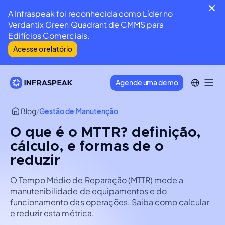
A Infraspeak foi reconhecida como Líder no
Verdantix Green Quadrant de CMMS para
Edifícios Comerciais.
Acesse o relatório
Agende uma demo
Blog
/
Gestão de Manutenção
O que é o MTTR? definição,
cálculo, e formas de o
reduzir
O Tempo Médio de Reparação (MTTR) mede a
manutenibilidade de equipamentos e do
funcionamento das operações. Saiba como calcular
e reduzir esta métrica.