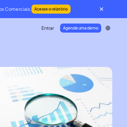
os Comerciais.
Acesse o relatório
Entrar
Agende uma demo
IFM Community
Uma comunidade global de líderes da
Manutenção e do Facility Management.
Developer Portal
Conecte seu ecossistema de
tecnologia à Infraspeak.