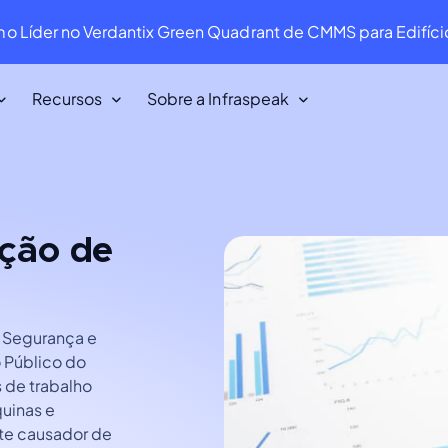
mo Líder no Verdantix Green Quadrant de CMMS para Edifíci
Recursos
Sobre a Infraspeak
Os nossos clientes
tos.
Adoramos os nossos clientes. E eles
ção de
também nos adoram!
Infraspeak Academy
es e
Tudo o que você precisa saber sobre
 Segurança e
utilizar a Infraspeak.
o Público do
 de trabalho
uinas e
te causador de