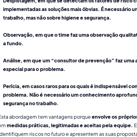
Despistagem
, em que se detectam os fatores de risco 
implementadas as soluções mais óbvias. É necessário 
trabalho, mas não sobre higiene e segurança. 
Observação
, em que o time faz uma observação qualita
a fundo. 
Análise, 
em que um “consultor de prevenção” faz uma av
especial para o problema.
Perícia, 
em casos raros para os quais é indispensável con
problema. Não é necessário um conhecimento aprofunda
segurança no trabalho. 
Esta abordagem tem vantagens porque 
envolve os próprios
em 
medidas práticas, legitimadas e aceitas pela equipe. 
E
identifiquem riscos no futuro e apresentem as suas proposta