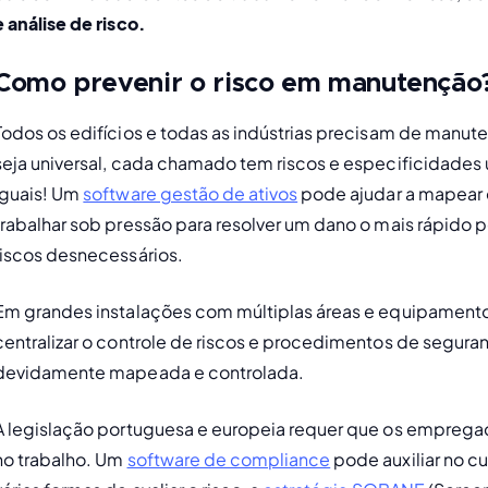
e análise de risco. 
Como prevenir o risco em manutenção
Todos os edifícios e todas as indústrias precisam de man
seja universal, cada chamado tem riscos e especificidades ú
iguais! Um 
software gestão de ativos
 pode ajudar a mapear 
trabalhar sob pressão para resolver um dano o mais rápido 
riscos desnecessários.
Em grandes instalações com múltiplas áreas e equipamento
centralizar o controle de riscos e procedimentos de segura
devidamente mapeada e controlada.
A legislação portuguesa e europeia requer que os emprega
no trabalho. Um 
software de compliance
 pode auxiliar no 