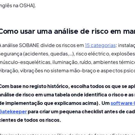
Inglês na OSHA]. 
Como usar uma análise de risco em m
A análise SOBANE divide os riscos em 
15 categorias
: instal
segurança (acidentes, quedas,…), risco eléctrico, explosões
músculo-esqueléticas, iluminação, ruído, ambientes térmico
vibração, vibrações no sistema mão-braço e aspectos psico
Com base no registo histórico, escolha todos os que se apl
análise de risco em uma tabela onde identifica o risco e as
de implementação que explicamos acima). Um 
software
Gatekeeper
 para criar um pequena checklist antes de cad
cientes de todos os riscos.