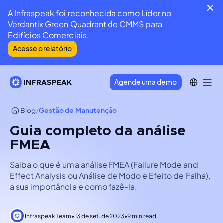
A Infraspeak foi reconhecida como Líder no
Verdantix Green Quadrant de CMMS para
Edifícios Comerciais.
Acesse o relatório
Agende uma demo
Blog
/
Gestão de Manutenção
Guia completo da análise
FMEA
Saiba o que é uma análise FMEA (Failure Mode and
Effect Analysis ou Análise de Modo e Efeito de Falha),
a sua importância e como fazê-la.
Infraspeak Team
•
13 de set. de 2023
•
9 min read