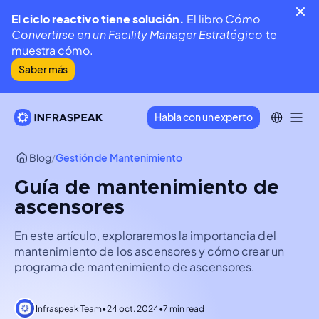
El ciclo reactivo tiene solución.
El libro
Cómo
Convertirse en un Facility Manager Estratégico
te
muestra cómo.
Saber más
Habla con un experto
Blog
/
Gestión de Mantenimiento
Guía de mantenimiento de
ascensores
En este artículo, exploraremos la importancia del
mantenimiento de los ascensores y cómo crear un
programa de mantenimiento de ascensores.
Infraspeak Team
•
24 oct. 2024
•
7 min read