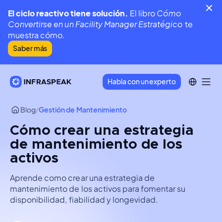
El ciclo reactivo tiene solución.
El libro
Cómo
Convertirse en un Facility Manager Estratégico
te
muestra cómo.
Saber más
Habla con un experto
Blog
/
Gestión de Mantenimiento
Cómo crear una estrategia
de mantenimiento de los
activos
Aprende como crear una estrategia de
mantenimiento de los activos para fomentar su
disponibilidad, fiabilidad y longevidad.