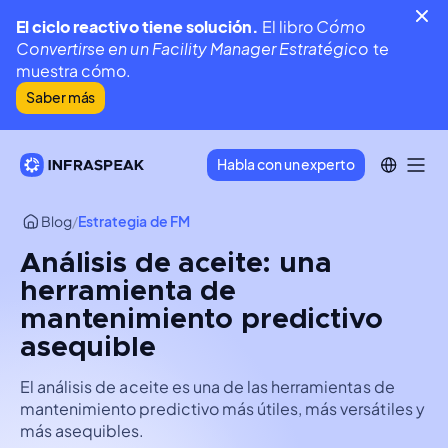
El ciclo reactivo tiene solución.
El libro
Cómo
Convertirse en un Facility Manager Estratégico
te
muestra cómo.
Saber más
Habla con un experto
Blog
/
Estrategia de FM
Análisis de aceite: una
herramienta de
mantenimiento predictivo
asequible
El análisis de aceite es una de las herramientas de
mantenimiento predictivo más útiles, más versátiles y
más asequibles.