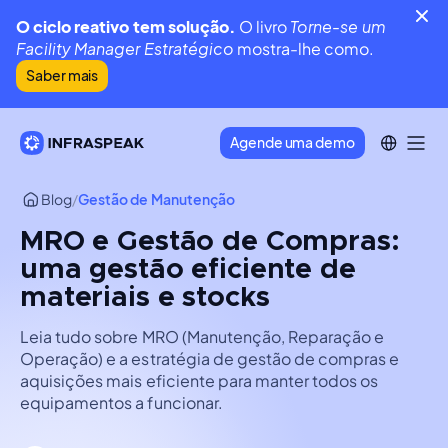
O ciclo reativo tem solução.
O livro
Torne-se um
Facility Manager Estratégico
mostra-lhe como.
Saber mais
Agende uma demo
Blog
/
Gestão de Manutenção
MRO e Gestão de Compras:
uma gestão eficiente de
materiais e stocks
Leia tudo sobre MRO (Manutenção, Reparação e
Operação) e a estratégia de gestão de compras e
aquisições mais eficiente para manter todos os
equipamentos a funcionar.