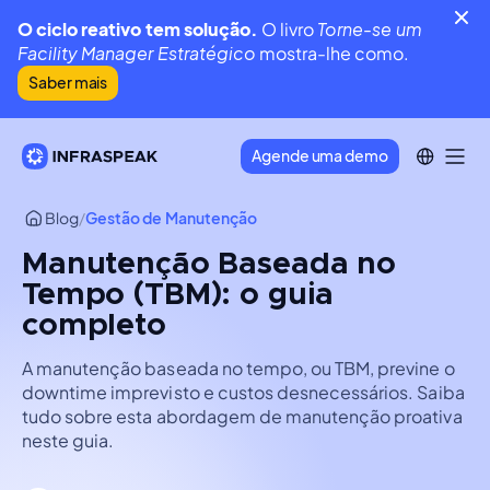
O ciclo reativo tem solução.
O livro
Torne-se um
Facility Manager Estratégico
mostra-lhe como.
Saber mais
Agende uma demo
Blog
/
Gestão de Manutenção
Manutenção Baseada no
Tempo (TBM): o guia
completo
A manutenção baseada no tempo, ou TBM, previne o
downtime imprevisto e custos desnecessários. Saiba
tudo sobre esta abordagem de manutenção proativa
neste guia.