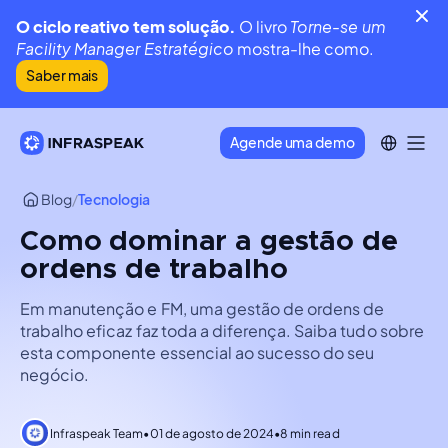
O ciclo reativo tem solução.
O livro
Torne-se um
Facility Manager Estratégico
mostra-lhe como.
Saber mais
Agende uma demo
Blog
/
Tecnologia
Como dominar a gestão de
ordens de trabalho
Em manutenção e FM, uma gestão de ordens de
trabalho eficaz faz toda a diferença. Saiba tudo sobre
esta componente essencial ao sucesso do seu
negócio.
Infraspeak Team
•
01 de agosto de 2024
•
8 min read