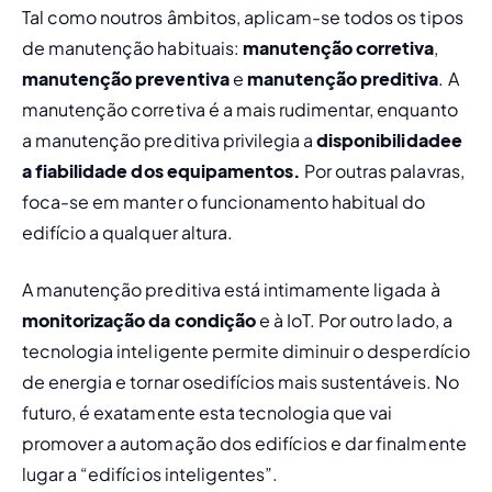
Tal como noutros âmbitos, aplicam-se todos os 
tipos 
de manutenção
 habituais: 
manutenção corretiva
, 
manutenção preventiva
 e 
manutenção preditiva
. A 
manutenção corretiva é a mais rudimentar, enquanto 
a manutenção preditiva privilegia a 
disponibilidade
e 
a 
fiabilidade
 dos equipamentos. 
Por outras palavras, 
foca-se em manter o funcionamento habitual do 
edifício a qualquer altura. 
A manutenção preditiva está intimamente ligada à 
monitorização da condição
 e à IoT. 
Por outro lado, a 
tecnologia inteligente permite diminuir o desperdício 
de energia e tornar os
edifícios mais sustentáveis
. No 
futuro, é exatamente esta tecnologia que vai 
promover a automação dos edifícios e dar finalmente 
lugar a “edifícios inteligentes”.