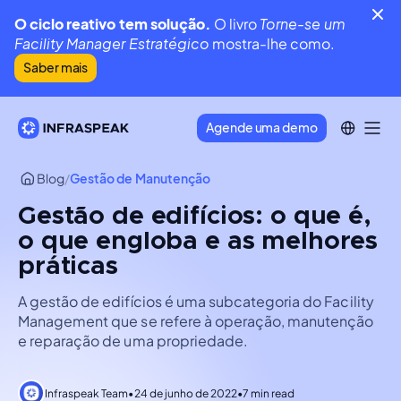
O ciclo reativo tem solução.
O livro
Torne-se um
Facility Manager Estratégico
mostra-lhe como.
Saber mais
Agende uma demo
Blog
/
Gestão de Manutenção
Gestão de edifícios: o que é,
o que engloba e as melhores
práticas
A gestão de edifícios é uma subcategoria do Facility
Management que se refere à operação, manutenção
e reparação de uma propriedade.
Infraspeak Team
•
24 de junho de 2022
•
7 min read