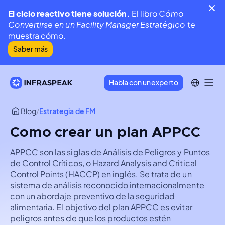
El ciclo reactivo tiene solución.
El libro
Cómo
Convertirse en un Facility Manager Estratégico
te
muestra cómo.
Saber más
Habla con un experto
Blog
/
Estrategia de FM
Como crear un plan APPCC
APPCC son las siglas de Análisis de Peligros y Puntos
de Control Críticos, o Hazard Analysis and Critical
Control Points (HACCP) en inglés. Se trata de un
sistema de análisis reconocido internacionalmente
con un abordaje preventivo de la seguridad
alimentaria. El objetivo del plan APPCC es evitar
peligros antes de que los productos estén