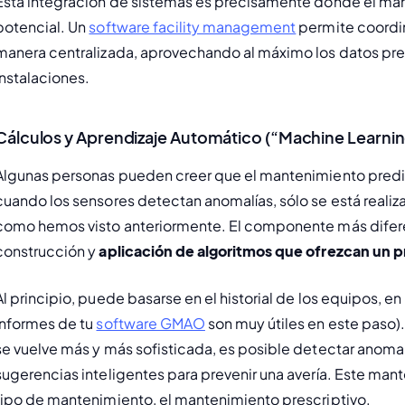
Esta integración de sistemas es precisamente donde el ma
potencial. Un 
software facility management
 permite coordi
manera centralizada, aprovechando al máximo los datos predic
instalaciones.
Cálculos y Aprendizaje Automático (“Machine Learni
Algunas personas pueden creer que el mantenimiento predicti
cuando los sensores detectan anomalías, sólo se está reali
como hemos visto anteriormente. El componente más diferen
construcción y 
aplicación de algoritmos que ofrezcan un 
Al principio, puede basarse en el historial de los equipos, en
informes de tu 
software GMAO
 son muy útiles en este paso).
se vuelve más y más sofisticada, es posible detectar anomalía
sugerencias inteligentes para prevenir una avería. Este mant
tipo de mantenimiento, el mantenimiento prescriptivo.