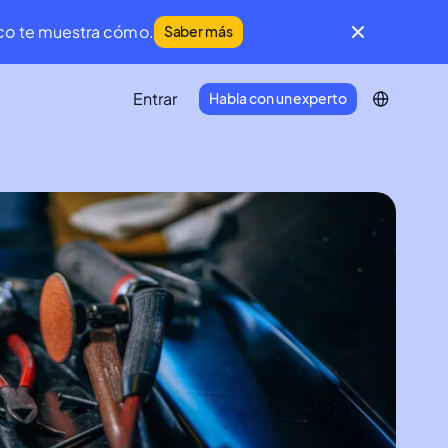
ico
te muestra cómo.
Saber más
Entrar
Habla con un experto
IFM Community
Una comunidad global de líderes de
Facility Management y Mantenimiento.
Developer Portal
Conecta tu ecosistema tecnológico a
Infraspeak.