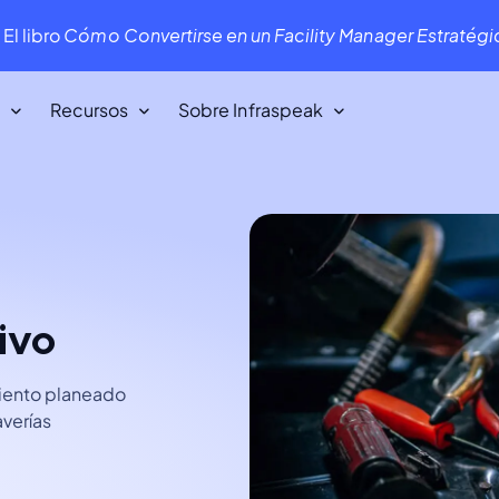
.
El libro
Cómo Convertirse en un Facility Manager Estratég
Recursos
Sobre Infraspeak
Nuestros clientes
ara
Queremos a nuestros clientes. ¡Y ellos a
nosotros!
ivo
Infraspeak Academy
Todo lo que necesitas saber sobre el
uso de Infraspeak.
miento planeado
verías