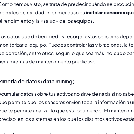
Como hemos visto, se trata de predecir cuándo se producir
de datos de calidad, el primer paso es 
instalar sensores q
el rendimiento y la «salud» de los equipos. 
Los datos que deben medir y recoger estos sensores depende
monitorizar el equipo. Puedes controlar las vibraciones, la tem
de corrosión, entre otros, según lo que sea más indicado pa
herramientas de mantenimiento predictivo. 
Minería de datos (
data mining
)
Acumular datos sobre tus activos no sirve de nada si no sabes
que permite que los sensores envíen toda la información a un
que te permite analizar lo que está ocurriendo. El mantenim
preciso, en los sistemas en los que los distintos activos est