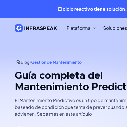
El ciclo reactivo tiene solución
Plataforma
Soluciones
Recursos
Biblioteca de contenido
Blog
/
Gestión de Mantenimiento
Decenas de recursos gratuitos p
descargar.
Guía completa del
Mantenimiento Predict
Infraspeak Blog
Los mejores contenidos de FM y
mantenimiento, gratis.
El Mantenimiento Predictivo es un tipo de manteni
baseado de condición que tenta de prever cuando a
advienen. Sepa más en este artículo