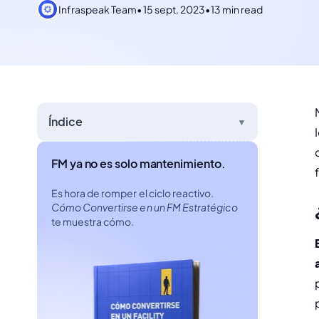
Infraspeak Team
•
15 sept. 2023
•
13 min read
Índice
▼
FM ya no es solo mantenimiento.
f
Es hora de romper el ciclo reactivo.
Cómo Convertirse en un FM Estratégico
te muestra cómo.