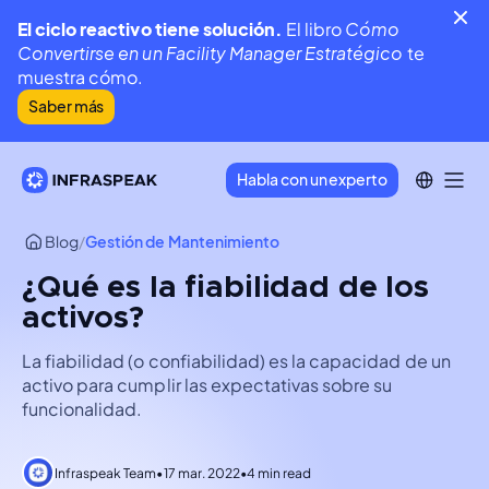
El ciclo reactivo tiene solución.
El libro
Cómo
Convertirse en un Facility Manager Estratégico
te
muestra cómo.
Saber más
Habla con un experto
Blog
/
Gestión de Mantenimiento
¿Qué es la fiabilidad de los
activos?
La fiabilidad (o confiabilidad) es la capacidad de un
activo para cumplir las expectativas sobre su
funcionalidad.
Infraspeak Team
•
17 mar. 2022
•
4 min read