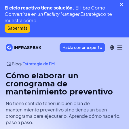
El ciclo reactivo tiene solución.
El libro
Cómo
Convertirse en un Facility Manager Estratégico
te
muestra cómo.
Saber más
Habla con un experto
Blog
/
Estrategia de FM
Cómo elaborar un
cronograma de
mantenimiento preventivo
No tiene sentido tener un buen plan de
mantenimiento preventivo si no tienes un buen
cronograma para ejecutarlo. Aprende cómo hacerlo,
paso a paso.