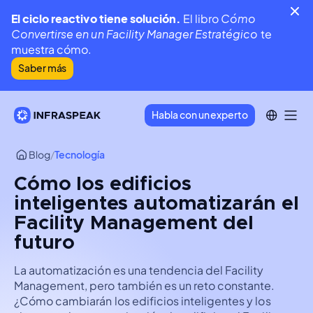
El ciclo reactivo tiene solución.
El libro
Cómo
Convertirse en un Facility Manager Estratégico
te
muestra cómo.
Saber más
Habla con un experto
Blog
/
Tecnología
Cómo los edificios
inteligentes automatizarán el
Facility Management del
futuro
La automatización es una tendencia del Facility
Management, pero también es un reto constante.
¿Cómo cambiarán los edificios inteligentes y los