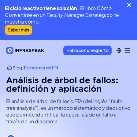
El ciclo reactivo tiene solución.
El libro
Cómo
Convertirse en un Facility Manager Estratégico
te
muestra cómo.
Saber más
Habla con un experto
Blog
/
Estrategia de FM
Análisis de árbol de fallos:
definición y aplicación
El análisis de árbol de fallos o FTA (del inglés “fault-
tree analysis”), es un método sistemático y deductivo
que permite identificar la causa raíz de un fallo a
través de un diagrama.