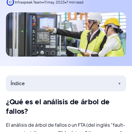
Infraspeak Team
•
11 may. 2023
•
7 min read
Índice
▼
¿Qué es el análisis de árbol de
fallos?
El análisis de árbol de fallos o un FTA (del inglés 
“
fault-