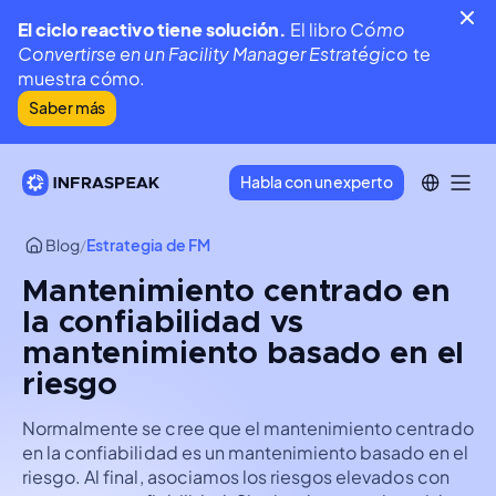
El ciclo reactivo tiene solución.
El libro
Cómo
Convertirse en un Facility Manager Estratégico
te
muestra cómo.
Saber más
Habla con un experto
Blog
/
Estrategia de FM
Mantenimiento centrado en
la confiabilidad vs
mantenimiento basado en el
riesgo
Normalmente se cree que el mantenimiento centrado
en la confiabilidad es un mantenimiento basado en el
riesgo. Al final, asociamos los riesgos elevados con